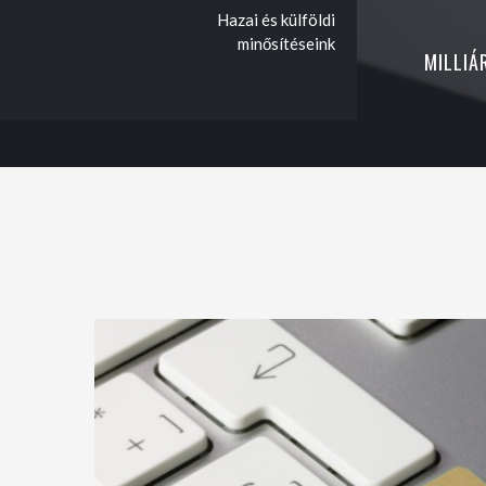
Hazai és külföldi
minősítéseink
MILLIÁ