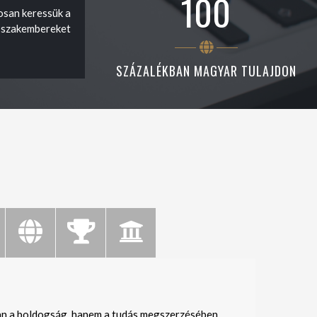
100
san keressük a
 szakembereket
SZÁZALÉKBAN MAGYAR TULAJDON
n a boldogság, hanem a tudás megszerzésében.