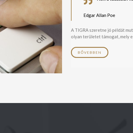
Edgar Allan Poe
A TIGRA szeretne jó példát muta
olyan területet támogat, mely e
BŐVEBBEN