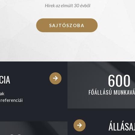
Hírek az elmúlt 30 évből
SAJTÓSZOBA
600
CIA
FŐÁLLÁSÚ MUNKAV
zak
 referenciái
ÁLLÁSA