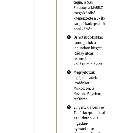
tagja, a SuIT
Solution a MABISZ
megbízásából
kifejlesztette a „kék-
sárga” kárbejelentő
applikációt
Új notebookokkal
támogattuk a
januárban kiégett
Ráday utcai
református
kollégium diákjait
Megnyitottuk
legújabb vidéki
irodánkat
Miskolcon, a
Miskolci Egyetem
területén.
Elnyertük a Lechner
Tudásközpont által
az Elektronikus
Ingatlan-
nyilvántartás