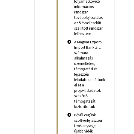
folyamatkövető
információs
rendszer
továbbfejlesztése,
az 5 évvel ezelőtt
szállított rendszer
felfrissítése
A Magyar Export-
Import Bank Zrt.
számára
alkalmazás
üzemeltetési,
támogatási és
fejlesztési
feladatokat láttunk
el és a
projektfeladatok
szakértői
támogatását
biztosítottuk
Bővül cégünk
szoftverfejlesztési
tevékenysége,
újabb vidéki