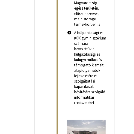
Magyarország
egész területén,
először szerver,
majd storage
termékkörben is
A Külgazdasági és
Külügyminisztérium
számára
bevezettük a
külgazdasági és
külügyi működést
támogató kiemelt
alapfolyamatok
fejlesztésére és
szolgáltatási
kapacitásuk
bővítésére szolgáló
informatikai
rendszereket