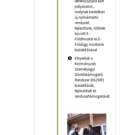
létrehozására kiírt
pályázatot,
melynek keretében
új nyilvántartó
rendszert
fejlesztünk, többek
között E-
Földhivatal és E-
Földügy modulok
kialakításával
Elnyertük a
Kormányzati
Személyügyi
Döntéstámogató
Rendszer (KSZDR)
kialakítását,
fejlesztését és
rendszertámogatását