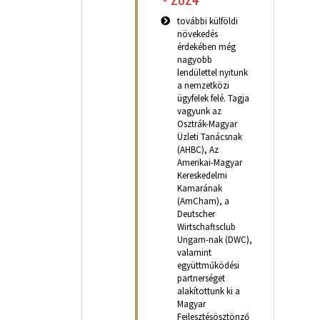
további külföldi
növekedés
érdekében még
nagyobb
lendülettel nyitunk
a nemzetközi
ügyfelek felé. Tagja
vagyunk az
Osztrák-Magyar
Üzleti Tanácsnak
(AHBC), Az
Amerikai-Magyar
Kereskedelmi
Kamarának
(AmCham), a
Deutscher
Wirtschaftsclub
Ungarn-nak (DWC),
valamint
együttműködési
partnerséget
alakítottunk ki a
Magyar
Fejlesztésösztönző