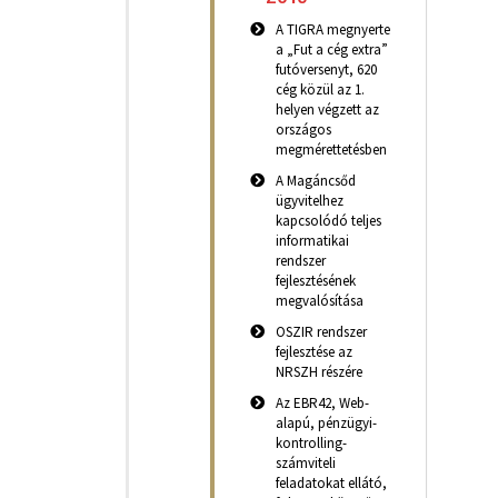
A TIGRA megnyerte
a „Fut a cég extra”
futóversenyt, 620
cég közül az 1.
helyen végzett az
országos
megmérettetésben
A Magáncsőd
ügyvitelhez
kapcsolódó teljes
informatikai
rendszer
fejlesztésének
megvalósítása
OSZIR rendszer
fejlesztése az
NRSZH részére
Az EBR42, Web-
alapú, pénzügyi-
kontrolling-
számviteli
feladatokat ellátó,