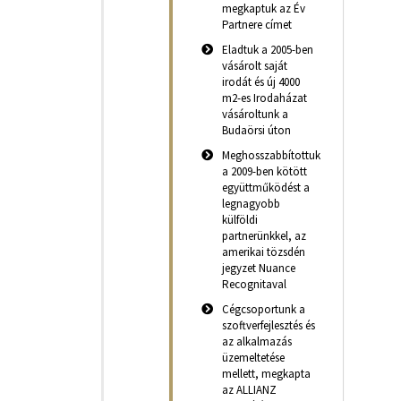
megkaptuk az Év
Partnere címet
Eladtuk a 2005-ben
vásárolt saját
irodát és új 4000
m2-es Irodaházat
vásároltunk a
Budaörsi úton
Meghosszabbítottuk
a 2009-ben kötött
együttműködést a
legnagyobb
külföldi
partnerünkkel, az
amerikai tözsdén
jegyzet Nuance
Recognitaval
Cégcsoportunk a
szoftverfejlesztés és
az alkalmazás
üzemeltetése
mellett, megkapta
az ALLIANZ