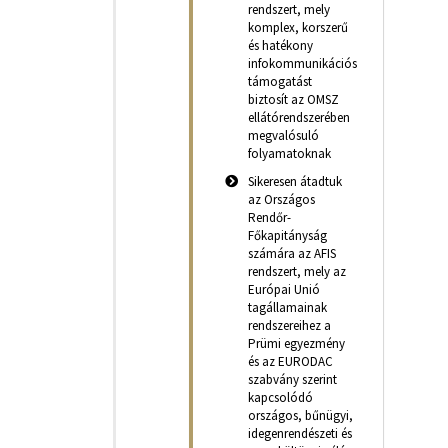
rendszert, mely
komplex, korszerű
és hatékony
infokommunikációs
támogatást
biztosít az OMSZ
ellátórendszerében
megvalósuló
folyamatoknak
Sikeresen átadtuk
az Országos
Rendőr-
Főkapitányság
számára az AFIS
rendszert, mely az
Európai Unió
tagállamainak
rendszereihez a
Prümi egyezmény
és az EURODAC
szabvány szerint
kapcsolódó
országos, bűnügyi,
idegenrendészeti és