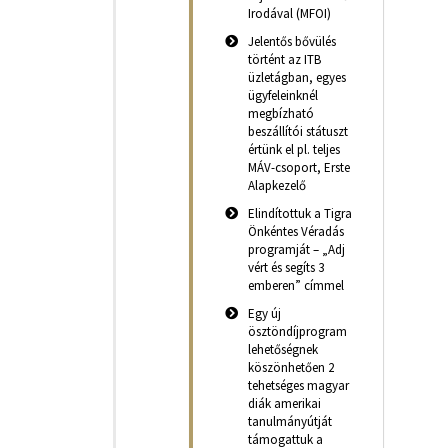
Irodával (MFOI)
Jelentős bővülés
történt az ITB
üzletágban, egyes
ügyfeleinknél
megbízható
beszállítói státuszt
értünk el pl. teljes
MÁV-csoport, Erste
Alapkezelő
Elindítottuk a Tigra
Önkéntes Véradás
programját – „Adj
vért és segíts 3
emberen” címmel
Egy új
ösztöndíjprogram
lehetőségnek
köszönhetően 2
tehetséges magyar
diák amerikai
tanulmányútját
támogattuk a