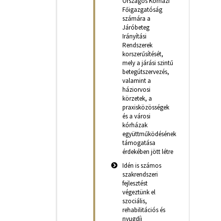
Országos Kórházi
Főigazgatóság
számára a
Járóbeteg
Irányítási
Rendszerek
korszerűsítését,
mely a járási szintű
betegútszervezés,
valamint a
háziorvosi
körzetek, a
praxisközösségek
és a városi
kórházak
együttműködésének
támogatása
érdekében jött létre
Idén is számos
szakrendszeri
fejlesztést
végeztünk el
szociális,
rehabilitációs és
nyugdíj