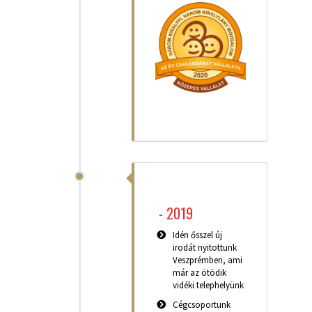
-
2019
Idén ősszel új
irodát nyitottunk
Veszprémben, ami
már az ötödik
vidéki telephelyünk
Cégcsoportunk