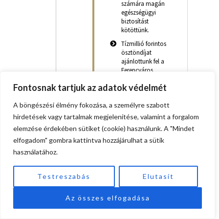
számára magán
egészségügyi
biztosítást
kötöttünk.
Tízmillió forintos
ösztöndíjat
ajánlottunk fel a
Ferencváros
szívinfarktuson
Fontosnak tartjuk az adatok védelmét
átesett trinidadi
labdarúgójának,
A böngészési élmény fokozása, a személyre szabott
Akeem Adams-nek,
hogy felépülése
hirdetések vagy tartalmak megjelenítése, valamint a forgalom
után új életet
elemzése érdekében sütiket (cookie) használunk. A "Mindet
kezdhessen
elfogadom" gombra kattintva hozzájárulhat a sütik
használatához.
Testreszabás
Elutasít
Az összes elfogadása