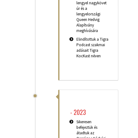
lengyel nagykövet
úr és a
lengyelországi
Queen Hedvig
Alapítvány
meghívására
Elindítottuk a Tigra
Podcast szakmai
adásait Tigra
KocKast néven
-
2023
Sikeresen
befejeztük és
átadtuk az