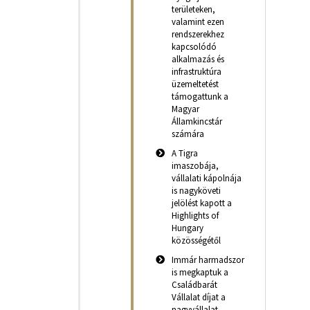
területeken,
valamint ezen
rendszerekhez
kapcsolódó
alkalmazás és
infrastruktúra
üzemeltetést
támogattunk a
Magyar
Államkincstár
számára
A Tigra
imaszobája,
vállalati kápolnája
is nagyköveti
jelölést kapott a
Highlights of
Hungary
közösségétől
Immár harmadszor
is megkaptuk a
Családbarát
Vállalat díjat a
nagyvállalat