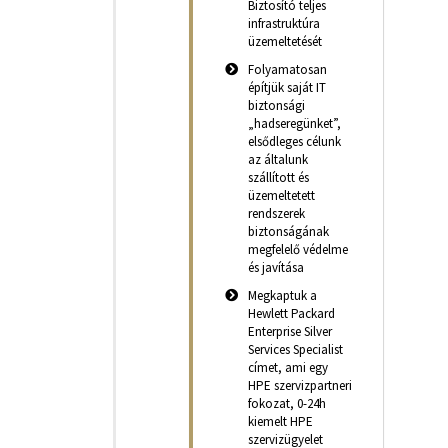
Biztosító teljes
infrastruktúra
üzemeltetését
Folyamatosan
építjük saját IT
biztonsági
„hadseregünket”,
elsődleges célunk
az általunk
szállított és
üzemeltetett
rendszerek
biztonságának
megfelelő védelme
és javítása
Megkaptuk a
Hewlett Packard
Enterprise Silver
Services Specialist
címet, ami egy
HPE szervizpartneri
fokozat, 0-24h
kiemelt HPE
szervizügyelet