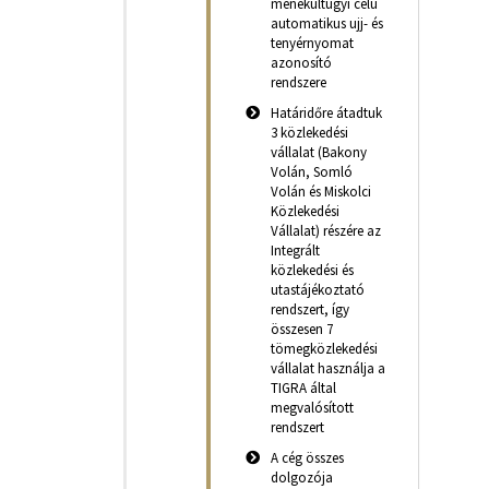
menekültügyi célú
automatikus ujj- és
tenyérnyomat
azonosító
rendszere
Határidőre átadtuk
3 közlekedési
vállalat (Bakony
Volán, Somló
Volán és Miskolci
Közlekedési
Vállalat) részére az
Integrált
közlekedési és
utastájékoztató
rendszert, így
összesen 7
tömegközlekedési
vállalat használja a
TIGRA által
megvalósított
rendszert
A cég összes
dolgozója