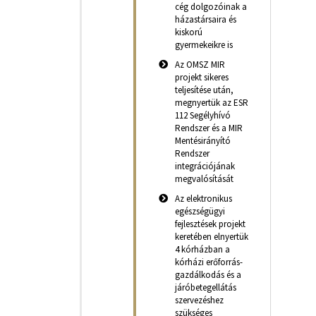
cég dolgozóinak a
házastársaira és
kiskorú
gyermekeikre is
Az OMSZ MIR
projekt sikeres
teljesítése után,
megnyertük az ESR
112 Segélyhívó
Rendszer és a MIR
Mentésirányító
Rendszer
integrációjának
megvalósítását
Az elektronikus
egészségügyi
fejlesztések projekt
keretében elnyertük
4 kórházban a
kórházi erőforrás-
gazdálkodás és a
járóbetegellátás
szervezéshez
szükséges