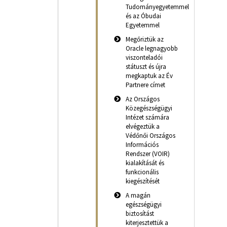
Tudományegyetemmel
és az Óbudai
Egyetemmel
Megőriztük az
Oracle legnagyobb
viszonteladói
státuszt és újra
megkaptuk az Év
Partnere címet
Az Országos
Közegészségügyi
Intézet számára
elvégeztük a
Védőnői Országos
Információs
Rendszer (VOIR)
kialakítását és
funkcionális
kiegészítését
A magán
egészségügyi
biztosítást
kiterjesztettük a