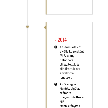
-
2014
Az IdomSoft Zrt.
alvállalkozójaként
fél év alatt,
határidőre
elkészítettük és
elindítottuk az E-
anyakönyv
rendszert
Az Országos
Mentőszolgálat
számára
megvalósítottuk a
MIR
Mentésirányítási