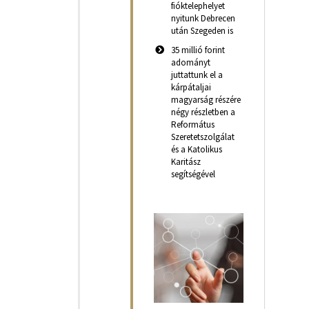
fióktelephelyet
nyitunk Debrecen
után Szegeden is
35 millió forint
adományt
juttattunk el a
kárpátaljai
magyarság részére
négy részletben a
Református
Szeretetszolgálat
és a Katolikus
Karitász
segítségével