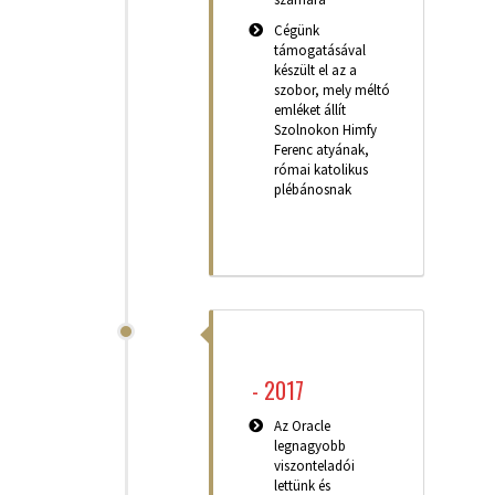
Cégünk
támogatásával
készült el az a
szobor, mely méltó
emléket állít
Szolnokon Himfy
Ferenc atyának,
római katolikus
plébánosnak
-
2017
Az Oracle
legnagyobb
viszonteladói
lettünk és