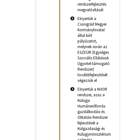
rendszerfejlesztés
megvalósítását
Elnyertük a
Csongrád Megyei
Kormányhivatal
által kiírt
pályázatot,
melynek során az
ESZEÜR (Egységes
Szociális Ellátások
Ügyvitel-támogató
Rendszer)
továbbfejlesztését
végezzük el
Elnyertük a KHOR
rendszer, azaz a
Külügyi
Humánerőforrás-
gazdálkodási és
Oktatási Rendszer
fejlesztését a
Külgazdasági és
Külügyminisztérium
számára