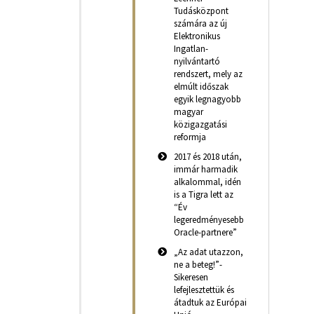
Tudásközpont
számára az új
Elektronikus
Ingatlan-
nyilvántartó
rendszert, mely az
elmúlt időszak
egyik legnagyobb
magyar
közigazgatási
reformja
2017 és 2018 után,
immár harmadik
alkalommal, idén
is a Tigra lett az
“Év
legeredményesebb
Oracle-partnere”
„Az adat utazzon,
ne a beteg!”-
Sikeresen
lefejlesztettük és
átadtuk az Európai