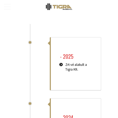
-
2025
Zrt-vé alakult a
Tigra Kft.
-
2024