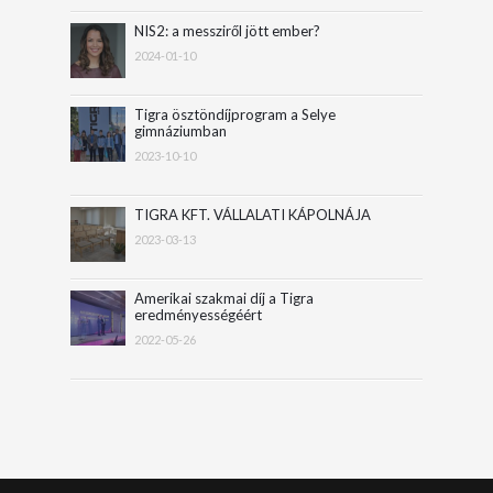
NIS2: a messziről jött ember?
2024-01-10
Tigra ösztöndíjprogram a Selye
gimnáziumban
2023-10-10
TIGRA KFT. VÁLLALATI KÁPOLNÁJA
2023-03-13
Amerikai szakmai díj a Tigra
eredményességéért
2022-05-26