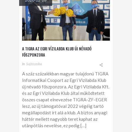
A TIGRA AZ EGRI VÍZILABDA KLUB ÚJ NÉVADÓ
FŐSZPONZORA
In
Sajtószoba
A száz százalékban magyar tulajdonú TIGRA
Informatikai Csoport az Egri Vizilabda Klub
új névadó főszponzora. Az Egri Vízilabda Kft.
és az Egri Vízilabda Klub által működtetett
összes csapat elnevezése TIGRA-ZF-EGER
lesz, az új támogatóval 2022 végéig tartó
megállapodást írt alá a klub. A biztos anyagi
háttér mellett nagyobb teret kaphat az
utánpótlás nevelése, ez pedig […]