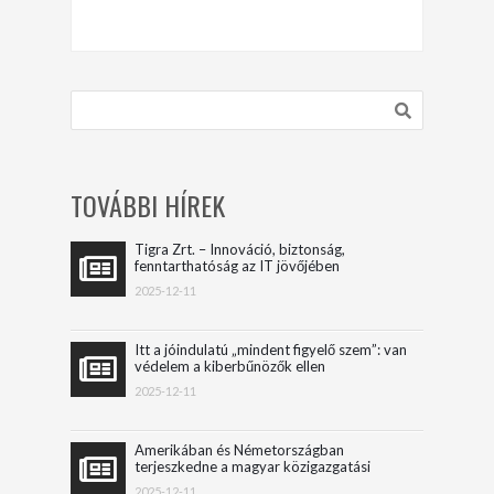
TOVÁBBI HÍREK
Tigra Zrt. – Innováció, biztonság,
fenntarthatóság az IT jövőjében
2025-12-11
Itt a jóindulatú „mindent figyelő szem”: van
védelem a kiberbűnözők ellen
2025-12-11
Amerikában és Németországban
terjeszkedne a magyar közigazgatási
szoftvereket fejlesztő vállalat
2025-12-11