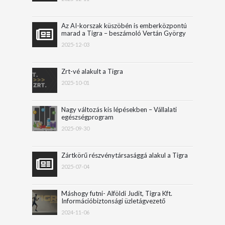
Az AI-korszak küszöbén is emberközpontú
marad a Tigra – beszámoló Vertán György
konferenciaelőadásáról
2025-12-03
Zrt-vé alakult a Tigra
2025-10-01
Nagy változás kis lépésekben – Vállalati
egészségprogram
2025-09-30
Zártkörű részvénytársasággá alakul a Tigra
2025-07-04
Máshogy futni- Alföldi Judit, Tigra Kft.
Információbiztonsági üzletágvezető
2024-11-06