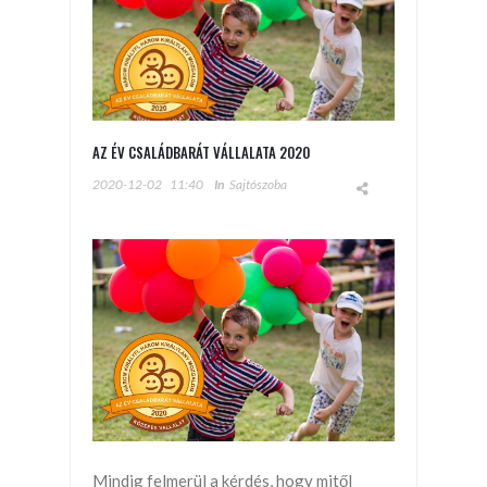
AZ ÉV CSALÁDBARÁT VÁLLALATA 2020
2020-12-02
11:40
In
Sajtószoba
Mindig felmerül a kérdés, hogy mitől