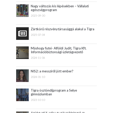
Nagy változás kis lépésekben – Vállalati
egészségprogram
2025-09-30
Zártkörű részvénytársasággá alakul a Tigra
2025-07-04
Máshogy futni- Alföldi Judit, Tigra Kft.
Információbiztonsági üzletágvezető
2024-11-06
NIS2: a messziről jött ember?
2024-01-10
Tigra ösztöndíjprogram a Selye
gimnáziumban
2023-10-10