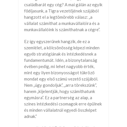
családbarát egy cég? A mai gálán az egyik
fődíjasunk, a Tigra vezetőjének szájából
hangzott el a legtömörebb válasz: „a
vállalat számíthat a munkavállalóira és a
munkavállalóink is számíthatnak a cégre”.
Ez így egyszerűnek hangzik, de ez a
szemlélet, a kölcsönösség képezi minden
egyéb stratégiának és intézkedésnek a
fundamentumát. Idén, a bizonytalanság
évében pedig, mi lehet nagyobb érték,
mint egy ilyen bizonyosságot tükröző
mondat egy első számú vezető szájából.
Nem „úgy gondoljuk”, „arra törekszünk”,
hanem „kijelentjük, hogy számíthatunk
egymásra”. Ez a partnerség az alap, a
színes intézkedési csomagok erre épülnek
és minden vállalatnál egyedi összképet
adnak.”