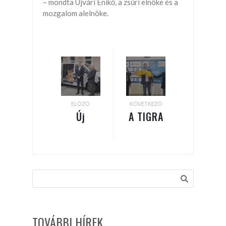
– mondta Ujvári Enikő, a zsűri elnöke és a
mozgalom alelnöke.
ELŐZŐ
KÖVETKEZŐ
Új
A TIGRA
notebookokat
AZ EGRI
kaptak a
VÍZILABDA
kiégett
KLUB ÚJ
Ráday
NÉVADÓ
utcai
FŐSZPONZORA
református
TOVÁBBI HÍREK
kollégium