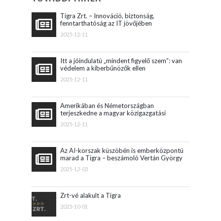
diákjai
Tigra Zrt. – Innováció, biztonság,
fenntarthatóság az IT jövőjében
2025-12-11
Itt a jóindulatú „mindent figyelő szem”: van
védelem a kiberbűnözők ellen
2025-12-11
Amerikában és Németországban
terjeszkedne a magyar közigazgatási
szoftvereket fejlesztő vállalat
2025-12-11
Az AI-korszak küszöbén is emberközpontú
marad a Tigra – beszámoló Vertán György
konferenciaelőadásáról
2025-12-03
Zrt-vé alakult a Tigra
2025-10-01