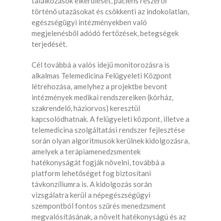
találkozások elkerülését, páciens részéről
történő utazásokat és csökkenti az indokolatlan,
egészségügyi intézményekben való
megjelenésből adódó fertőzések, betegségek
terjedését.
Cél továbbá a valós idejű monitorozásra is
alkalmas Telemedicina Felügyeleti Központ
létrehozása, amelyhez a projektbe bevont
intézmények medikai rendszereiken (kórház,
szakrendelő, háziorvos) keresztül
kapcsolódhatnak. A felügyeleti központ, illetve a
telemedicina szolgáltatási rendszer fejlesztése
során olyan algoritmusok kerülnek kidolgozásra,
amelyek a terápiamenedzsmentek
hatékonyságát fogják növelni, továbbá a
platform lehetőséget fog biztosítani
távkonzíliumra is. A kidolgozás során
vizsgálatra kerül a népegészségügyi
szempontból fontos szűrés menedzsment
megvalósításának, a növelt hatékonyságú és az