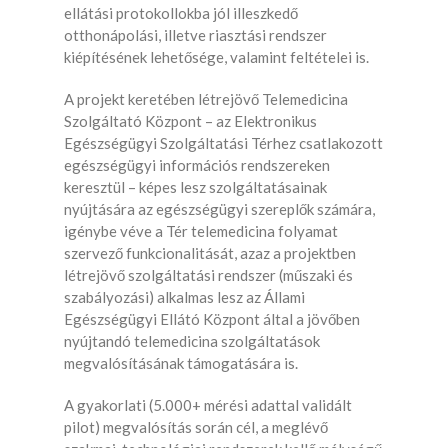
ellátási protokollokba jól illeszkedő
otthonápolási, illetve riasztási rendszer
kiépítésének lehetősége, valamint feltételei is.
A projekt keretében létrejövő Telemedicina
Szolgáltató Központ – az Elektronikus
Egészségügyi Szolgáltatási Térhez csatlakozott
egészségügyi információs rendszereken
keresztül – képes lesz szolgáltatásainak
nyújtására az egészségügyi szereplők számára,
igénybe véve a Tér telemedicina folyamat
szervező funkcionalitását, azaz a projektben
létrejövő szolgáltatási rendszer (műszaki és
szabályozási) alkalmas lesz az Állami
Egészségügyi Ellátó Központ által a jövőben
nyújtandó telemedicina szolgáltatások
megvalósításának támogatására is.
A gyakorlati (5.000+ mérési adattal validált
pilot) megvalósítás során cél, a meglévő