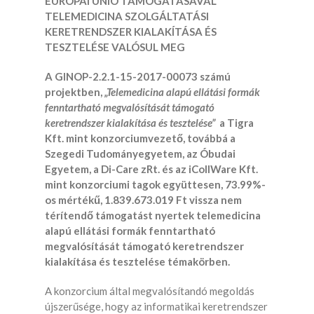
EURÓPAI UNIÓ TÁMOGATÁSÁVAL
TELEMEDICINA SZOLGÁLTATÁSI
KERETRENDSZER KIALAKÍTÁSA ÉS
TESZTELÉSE VALÓSUL MEG
A GINOP-2.2.1-15-2017-00073 számú
projektben,
„Telemedicina alapú ellátási formák
fenntartható megvalósítását támogató
keretrendszer kialakítása és tesztelése”
a Tigra
Kft. mint konzorciumvezető, továbbá a
Szegedi Tudományegyetem, az Óbudai
Egyetem, a Di-Care zRt. és az iCollWare Kft.
mint konzorciumi tagok együttesen, 73.99%-
os mértékű, 1.839.673.019 Ft vissza nem
térítendő támogatást nyertek telemedicina
alapú ellátási formák fenntartható
megvalósítását támogató keretrendszer
kialakítása és tesztelése témakörben.
A konzorcium által megvalósítandó megoldás
újszerűsége, hogy az informatikai keretrendszer