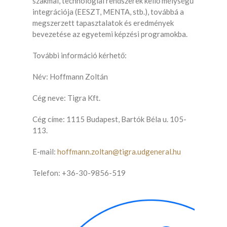
szakmai, technológiai rendszerek kellő mélységű
integrációja (EESZT, MENTA, stb.), továbbá a
megszerzett tapasztalatok és eredmények
bevezetése az egyetemi képzési programokba.
További információ kérhető:
Név: Hoffmann Zoltán
Cég neve: Tigra Kft.
Cég címe: 1115 Budapest, Bartók Béla u. 105-
113.
E-mail:
hoffmann.zoltan@tigra.udgeneral.hu
Telefon: +36-30-9856-519