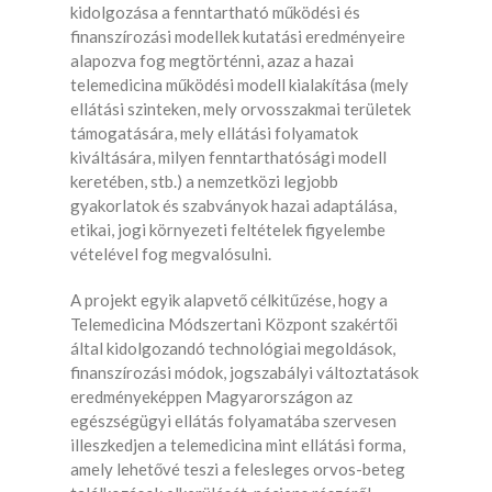
kidolgozása a fenntartható működési és
finanszírozási modellek kutatási eredményeire
alapozva fog megtörténni, azaz a hazai
telemedicina működési modell kialakítása (mely
ellátási szinteken, mely orvosszakmai területek
támogatására, mely ellátási folyamatok
kiváltására, milyen fenntarthatósági modell
keretében, stb.) a nemzetközi legjobb
gyakorlatok és szabványok hazai adaptálása,
etikai, jogi környezeti feltételek figyelembe
vételével fog megvalósulni.
A projekt egyik alapvető célkitűzése, hogy a
Telemedicina Módszertani Központ szakértői
által kidolgozandó technológiai megoldások,
finanszírozási módok, jogszabályi változtatások
eredményeképpen Magyarországon az
egészségügyi ellátás folyamatába szervesen
illeszkedjen a telemedicina mint ellátási forma,
amely lehetővé teszi a felesleges orvos-beteg