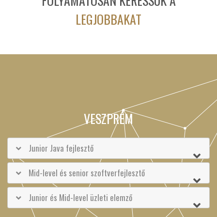
FOLYAMATOSAN KERESSÜK A
LEGJOBBAKAT
VESZPRÉM
Junior Java fejlesztő
Mid-level és senior szoftverfejlesztő
Junior és Mid-level üzleti elemző