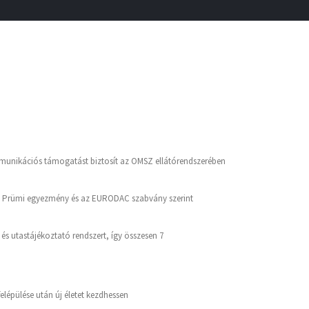
mmunikációs támogatást biztosít az OMSZ ellátórendszerében
 a Prümi egyezmény és az EURODAC szabvány szerint
 és utastájékoztató rendszert, így összesen 7
elépülése után új életet kezdhessen