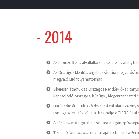
-
2014
Az IdomSoft Zrt. alvállalkozójaként fél év alatt, ha
Az Országos Mentőszolgálat számára megvalósított
megvalósuló folyamatoknak
Sikeresen átadtuk az Országos Rendőr-Főkapitánys
kapcsolódó országos, bűnügyi, idegenrendészeti é
Határidőre átadtuk 3 közlekedési vállalat (Bakony V
tömegközlekedési vállalat használja a TIGRA által 
A cég összes dolgozója számára magán egészségügy
Tízmillió forintos ösztöndíjat ajánlottunk fel a Fe