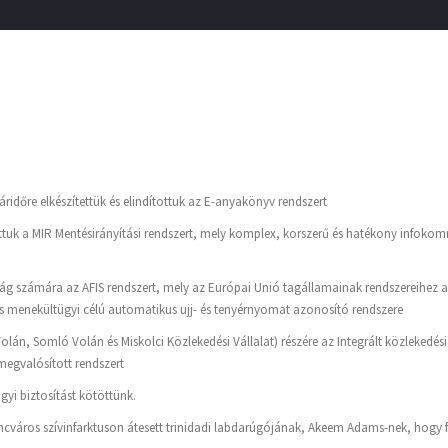
táridőre elkészítettük és elindítottuk az E-anyakönyv rendszert
uk a MIR Mentésirányítási rendszert, mely komplex, korszerű és hatékony infoko
ág számára az AFIS rendszert, mely az Európai Unió tagállamainak rendszereihez
s menekültügyi célú automatikus ujj- és tenyérnyomat azonosító rendszere
olán, Somló Volán és Miskolci Közlekedési Vállalat) részére az Integrált közlekedési
megvalósított rendszert
i biztosítást kötöttünk.
rencváros szívinfarktuson átesett trinidadi labdarúgójának, Akeem Adams-nek, hogy f