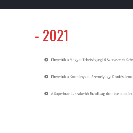
-
2021
Elnyertük a Magyar Tehetségsegítő Szervezetek Szöve
Elnyertük a Kormányzati Személyügyi Döntéstámog
A Superbrands szakértői Bizottság döntése alapján 