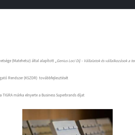
tsége (Matehetsz) által alapított „
Genius Loci Díj – Vállalatok és vállalkozások a t
ató Rendszer (KSZDR) továbbfejlesztését
a TIGRA márka elnyerte a Business Superbrands díjat