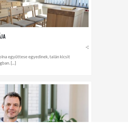
ÁJA
olna együttese egyedinek, talán kicsit
an. [...]