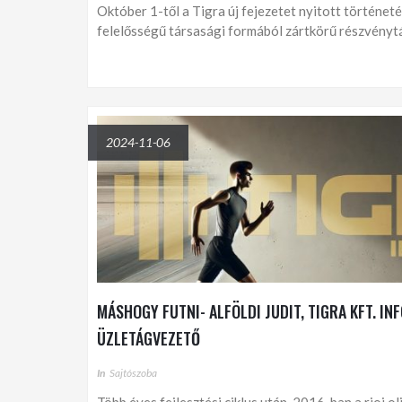
Október 1-től a Tigra új fejezetet nyitott történet
felelősségű társasági formából zártkörű részvényt
2024-11-06
MÁSHOGY FUTNI- ALFÖLDI JUDIT, TIGRA KFT. I
ÜZLETÁGVEZETŐ
In
Sajtószoba