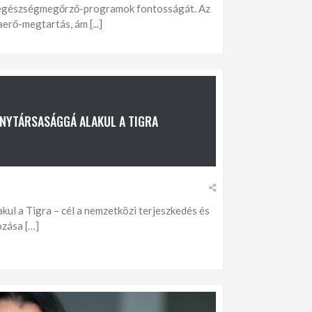
az egészségmegőrző-programok fontosságát. Az
erő-megtartás, ám [...]
NYTÁRSASÁGGÁ ALAKUL A TIGRA
ul a Tigra – cél a nemzetközi terjeszkedés és
zása […]