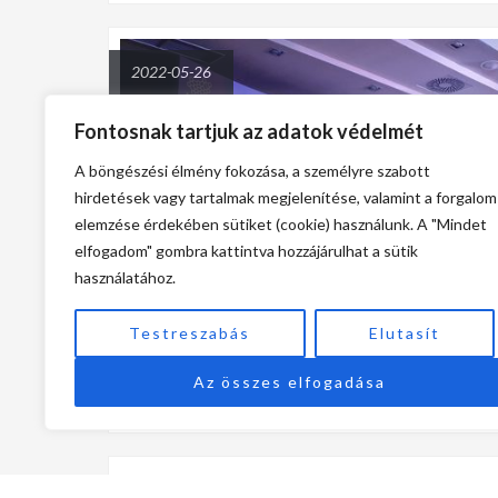
2022-05-26
Fontosnak tartjuk az adatok védelmét
A böngészési élmény fokozása, a személyre szabott
hirdetések vagy tartalmak megjelenítése, valamint a forgalom
elemzése érdekében sütiket (cookie) használunk. A "Mindet
elfogadom" gombra kattintva hozzájárulhat a sütik
AMERIKAI SZAKMAI DÍJ A TIGRA EREDMÉNYESSÉ
használatához.
In
Sajtószoba
Testreszabás
Elutasít
A Magyarországi Oracle Felhasználók Egyesülete ké
Az összes elfogadása
újra megtartotta a HOUG konferenciát. [...]