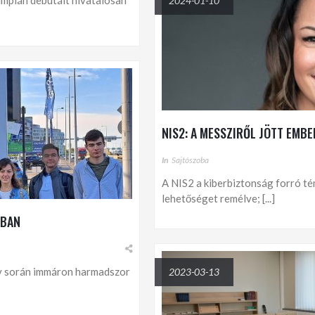
limpián debütált hivatalosan
2024-01-10
NIS2: A MESSZIRŐL JÖTT EMBE
In
Sajtószoba
A NIS2 a kiberbiztonság forró témá
lehetőséget remélve; [...]
MBAN
év során immáron harmadszor
2023-03-13