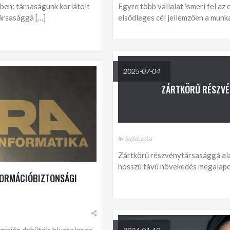
ében: társaságunk korlátolt
Egyre több vállalat ismeri fel 
ársasággá […]
elsődleges cél jellemzően a munka
2025-07-04
ZÁRTKÖRŰ RÉSZVÉ
In
Sajtószoba
Zártkörű részvénytársasággá alak
hosszú távú növekedés megalapo
NFORMÁCIÓBIZTONSÁGI