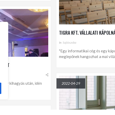
TIGRA KFT. VÁLLALATI KÁPOLN
In
Sajtószoba
"Egy informatikai cég és egy káp
meglepőnek hangozhat a mai világb
GÉÉRT
t év kihagyás után, idén
2022-04-29