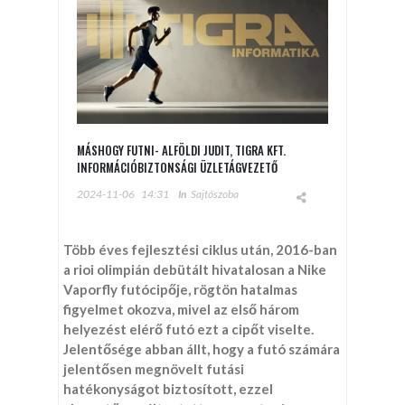
MÁSHOGY FUTNI- ALFÖLDI JUDIT, TIGRA KFT.
INFORMÁCIÓBIZTONSÁGI ÜZLETÁGVEZETŐ
2024-11-06
14:31
In
Sajtószoba
Több éves fejlesztési ciklus után, 2016-ban
a rioi olimpián debütált hivatalosan a Nike
Vaporfly futócipője, rögtön hatalmas
figyelmet okozva, mivel az első három
helyezést elérő futó ezt a cipőt viselte.
Jelentősége abban állt, hogy a futó számára
jelentősen megnövelt futási
hatékonyságot biztosított, ezzel