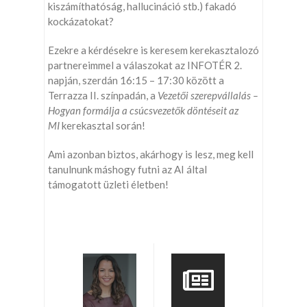
kiszámíthatóság, hallucináció stb.) fakadó
kockázatokat?
Ezekre a kérdésekre is keresem kerekasztalozó
partnereimmel a válaszokat az INFOTÉR 2.
napján, szerdán 16:15 – 17:30 között a
Terrazza II. színpadán, a
Vezetői szerepvállalás –
Hogyan formálja a csúcsvezetők döntéseit az
MI
kerekasztal során!
Ami azonban biztos, akárhogy is lesz, meg kell
tanulnunk máshogy futni az AI által
támogatott üzleti életben!