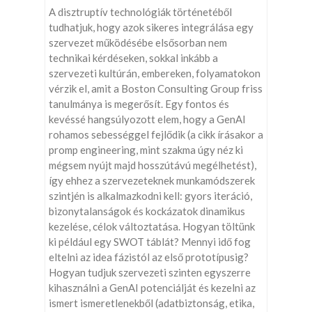
A disztruptív technológiák történetéből
tudhatjuk, hogy azok sikeres integrálása egy
szervezet működésébe elsősorban nem
technikai kérdéseken, sokkal inkább a
szervezeti kultúrán, embereken, folyamatokon
vérzik el, amit a Boston Consulting Group friss
tanulmánya is megerősít. Egy fontos és
kevéssé hangsúlyozott elem, hogy a GenAI
rohamos sebességgel fejlődik (a cikk írásakor a
promp engineering, mint szakma úgy néz ki
mégsem nyújt majd hosszútávú megélhetést),
így ehhez a szervezeteknek munkamódszerek
szintjén is alkalmazkodni kell: gyors iteráció,
bizonytalanságok és kockázatok dinamikus
kezelése, célok változtatása. Hogyan töltünk
ki például egy SWOT táblát? Mennyi idő fog
eltelni az idea fázistól az első prototípusig?
Hogyan tudjuk szervezeti szinten egyszerre
kihasználni a GenAI potenciálját és kezelni az
ismert ismeretlenekből (adatbiztonság, etika,