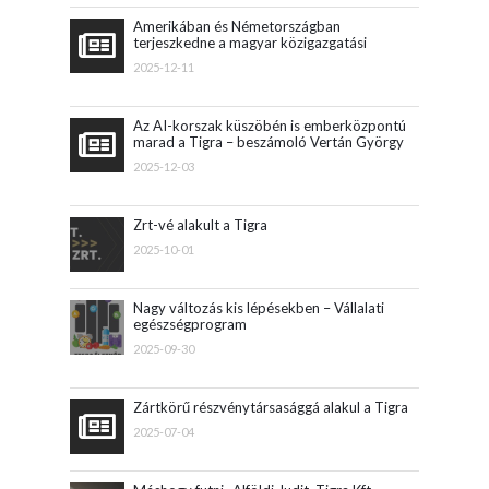
Amerikában és Németországban
terjeszkedne a magyar közigazgatási
szoftvereket fejlesztő vállalat
2025-12-11
Az AI-korszak küszöbén is emberközpontú
marad a Tigra – beszámoló Vertán György
konferenciaelőadásáról
2025-12-03
Zrt-vé alakult a Tigra
2025-10-01
Nagy változás kis lépésekben – Vállalati
egészségprogram
2025-09-30
Zártkörű részvénytársasággá alakul a Tigra
2025-07-04