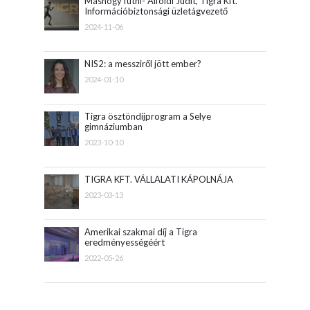
Máshogy futni- Alföldi Judit, Tigra Kft.
Információbiztonsági üzletágvezető
2024-11-06
NIS2: a messziről jött ember?
2024-01-10
Tigra ösztöndíjprogram a Selye
gimnáziumban
2023-10-10
TIGRA KFT. VÁLLALATI KÁPOLNÁJA
2023-03-13
Amerikai szakmai díj a Tigra
eredményességéért
2022-05-26