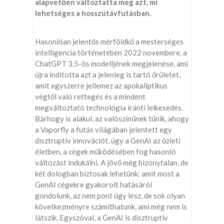
alapvetően változtatta meg azt, mi
lehetséges a hosszútávfutásban.
Hasonlóan jelentős mérföldkő a mesterséges
intelligencia történetében 2022 novembere, a
ChatGPT 3.5-ös modelljének megjelenése, ami
újra indította azt a jelenleg is tartó őrületet,
amit egyszerre jellemez az apokaliptikus
végtől való rettegés és a mindent
megváltoztató technológia iránti lelkesedés.
Bárhogy is alakul, az valószínűnek tűnik, ahogy
a Vaporfly a futás világában jelentett egy
disztruptív innovációt, úgy a GenAI az üzleti
életben, a cégek működésében fog hasonló
változást indukálni. A jövő még bizonytalan, de
két dologban biztosak lehetünk: amit most a
GenAI cégekre gyakorolt hatásáról
gondolunk, az nem pont úgy lesz, de sok olyan
következményre számíthatunk, ami még nem is
látszik. Egyszóval, a GenAI is disztruptív