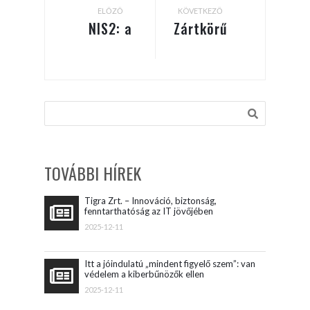
ELŐZŐ
KÖVETKEZŐ
NIS2: a
Zártkörű
messziről
részvénytársasággá
jött
alakul a
ember?
Tigra
TOVÁBBI HÍREK
Tigra Zrt. – Innováció, biztonság,
fenntarthatóság az IT jövőjében
2025-12-11
Itt a jóindulatú „mindent figyelő szem”: van
védelem a kiberbűnözők ellen
2025-12-11