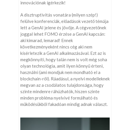
innovációnak ígérkezik!
A disztruptivitás vonatára (milyen szép!)
felülve konferenciák, előadások vezető témája
lett a GenAI jelene és jövője. A cégvezetőnek
joggal lehet FOMO érzése a GenAI kapcsán:
aki kimarad, lemarad! Ennek
következményeként nincs cég aki nem
kísérletezik a GenAI alkalmazásával. Ezt az is
megkönnyíti, hogy talán nem is volt még soha
olyan technológia, amit ilyen könnyű érteni,
használni (ami mondjuk nem mondható el a
blockchain-ről). Ráadásul, a nyelvi modelleknek
megvan az a csodálatos tulajdonsága, hogy
szinte mindenre ráhúzhatók, hiszen szinte
minden probléma nyelvivé formálható és
működésükből fakadóan mindig adnak választ.