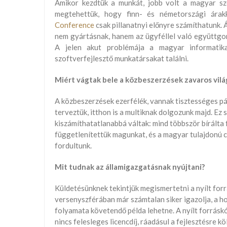
Amikor kezdtük a munkát, jobb volt a magyar szof
megtehettük, hogy finn- és németországi árak
Conference
csak pillanatnyi előnyre számíthatunk. 
nem gyártásnak, hanem az ügyféllel való együttgon
A jelen akut problémája a magyar informatika
szoftverfejlesztő munkatársakat találni.
Miért vágtak bele a közbeszerzések zavaros vil
A közbeszerzések ezerfélék, vannak tisztességes pá
terveztük, itthon is a multiknak dolgozunk majd. Ez 
kiszámíthatatlanabbá váltak: mind többször bírálta 
függetlenítettük magunkat, és a magyar tulajdonú c
fordultunk.
Mit tudnak az államigazgatásnak nyújtani?
Küldetésünknek tekintjük megismertetni a nyílt forr
versenyszférában már számtalan siker igazolja, a ho
folyamata követendő példa lehetne. A nyílt forrásk
nincs felesleges licencdíj, ráadásul a fejlesztésre k