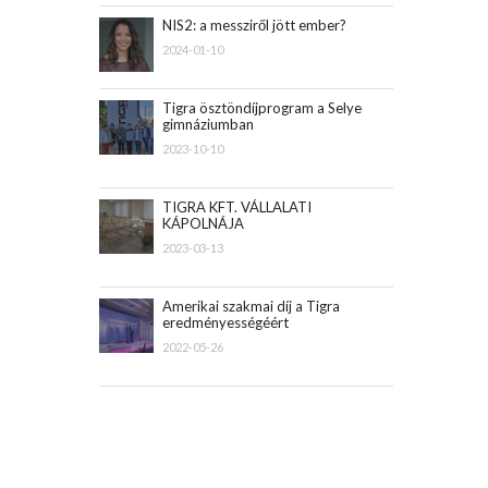
NIS2: a messziről jött ember?
2024-01-10
Tigra ösztöndíjprogram a Selye
gimnáziumban
2023-10-10
TIGRA KFT. VÁLLALATI
KÁPOLNÁJA
2023-03-13
Amerikai szakmai díj a Tigra
eredményességéért
2022-05-26