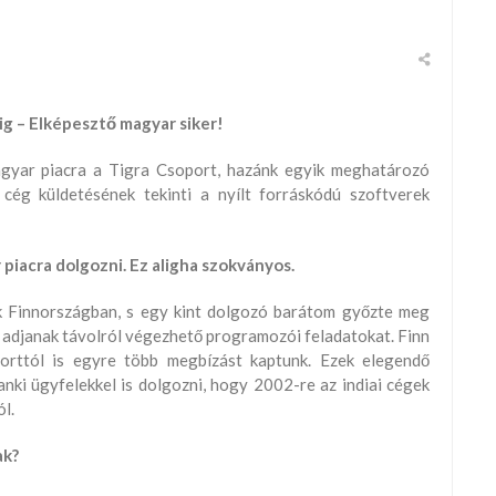
ig – Elképesztő magyar siker!
agyar piacra a Tigra Csoport, hazánk egyik meghatározó
 cég küldetésének tekinti a nyílt forráskódú szoftverek
 piacra dolgozni. Ez aligha szokványos.
k Finnországban, s egy kint dolgozó barátom győzte meg
adjanak távolról végezhető programozói feladatokat. Finn
orttól is egyre több megbízást kaptunk. Ezek elegendő
anki ügyfelekkel is dolgozni, hogy 2002-re az indiai cégek
ól.
ak?