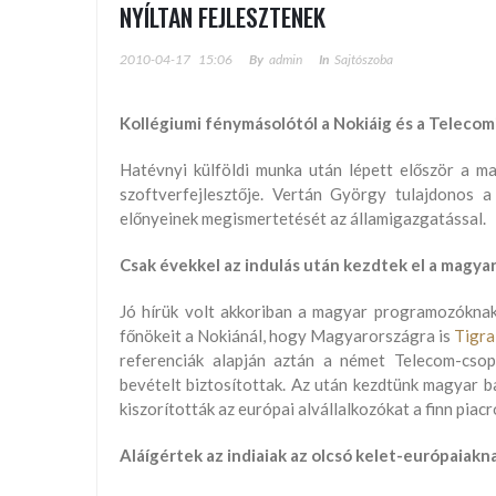
NYÍLTAN FEJLESZTENEK
2010-04-17
15:06
By
Admin
In
Sajtószoba
Kollégiumi fénymásolótól a Nokiáig és a Telecom
Hatévnyi külföldi munka után lépett először a m
szoftverfejlesztője. Vertán György tulajdonos a
előnyeinek megismertetését az államigazgatással.
Csak évekkel az indulás után kezdtek el a magyar
Jó hírük volt akkoriban a magyar programozókna
főnökeit a Nokiánál, hogy Magyarországra is
Tigra
referenciák alapján aztán a német Telecom-csop
bevételt biztosítottak. Az után kezdtünk magyar b
kiszorították az európai alvállalkozókat a finn piacr
Aláígértek az indiaiak az olcsó kelet-európaiakn