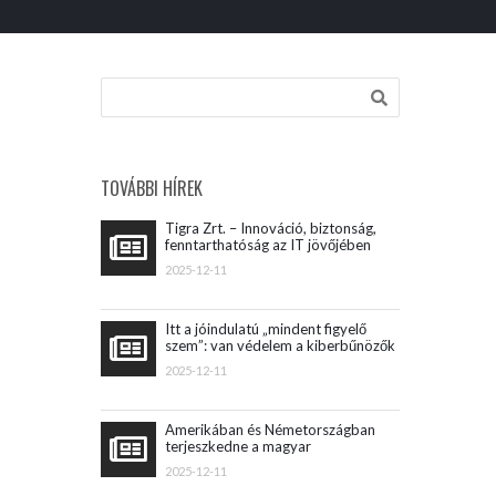
TOVÁBBI HÍREK
Tigra Zrt. – Innováció, biztonság,
fenntarthatóság az IT jövőjében
2025-12-11
Itt a jóindulatú „mindent figyelő
szem”: van védelem a kiberbűnözők
ellen
2025-12-11
Amerikában és Németországban
terjeszkedne a magyar
közigazgatási szoftvereket fejlesztő
2025-12-11
vállalat