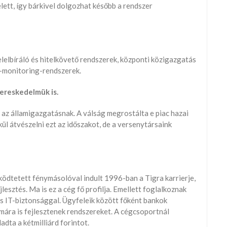
lett, így bárkivel dolgozhat később a rendszer
elbíráló és hitelkövető rendszerek, központi közigazgatás
t-monitoring-rendszerek.
kereskedelmük is.
 az államigazgatásnak. A válság megrostálta e piac hazai
ül átvészelni ezt az időszakot, de a versenytársaink
dtetett fénymásolóval indult 1996-ban a Tigra karrierje,
lesztés. Ma is ez a cég fő profilja. Emellett foglalkoznak
 IT-biztonsággal. Ügyfeleik között főként bankok
ára is fejlesztenek rendszereket. A cégcsoportnál
dta a kétmilliárd forintot.