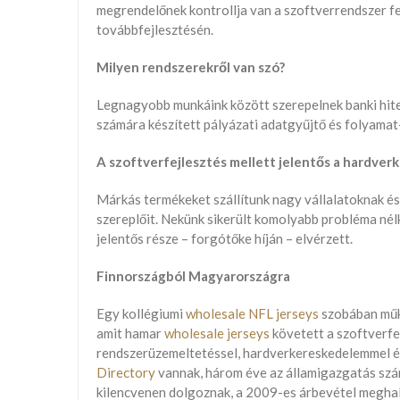
megrendelőnek kontrollja van a szoftverrendszer fe
továbbfejlesztésén.
Milyen rendszerekről van szó?
Legnagyobb munkáink között szerepelnek banki hitel
számára készített pályázati adatgyűjtő és folyama
A szoftverfejlesztés mellett jelentős a hardver
Márkás termékeket szállítunk nagy vállalatoknak és
szereplőit. Nekünk sikerült komolyabb probléma nélk
jelentős része – forgótőke híján – elvérzett.
Finnországból Magyarországra
Egy kollégiumi
wholesale NFL jerseys
szobában műkö
amit hamar
wholesale jerseys
követett a szoftverfej
rendszerüzemeltetéssel, hardverkereskedelemmel és
Directory
vannak, három éve az államigazgatás szám
kilencvenen dolgoznak, a 2009-es árbevétel meghala