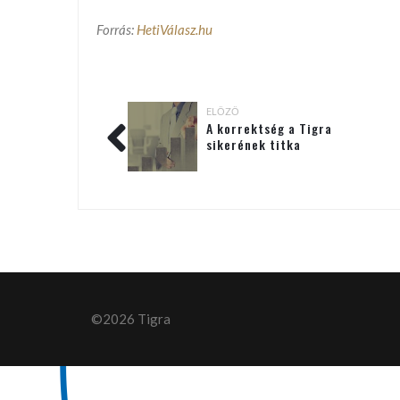
Forrás:
HetiVálasz.hu
ELŐZŐ
A korrektség a Tigra
sikerének titka
©2026 Tigra