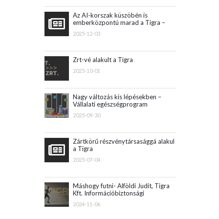
Az AI-korszak küszöbén is
emberközpontú marad a Tigra –
beszámoló Vertán György
2025-12-03
konferenciaelőadásáról
Zrt-vé alakult a Tigra
2025-10-01
Nagy változás kis lépésekben –
Vállalati egészségprogram
2025-09-30
Zártkörű részvénytársasággá alakul
a Tigra
2025-07-04
Máshogy futni- Alföldi Judit, Tigra
Kft. Információbiztonsági
üzletágvezető
2024-11-06