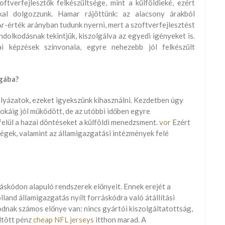
tverfejlesztők felkészültsége, mint a külföldieké, ezért
kal dolgozzunk. Hamar rájöttünk: az alacsony árakból
Ár-érték arányban tudunk nyerni, mert a szoftverfejlesztést
dolkodásnak tekintjük, kiszolgálva az egyedi igényeket is.
i képzések színvonala, egyre nehezebb jól felkészült
ágába?
lyázatok, ezeket igyekszünk kihasználni. Kezdetben úgy
sokáig jól működött, de az utóbbi időben egyre
felül a hazai döntéseket a külföldi menedzsment.
vor
Ezért
égek, valamint az államigazgatási intézmények felé
áskódon alapuló rendszerek előnyeit. Ennek erejét a
lland államigazgatás nyílt forráskódra való átállítási
ódnak számos előnye van: nincs gyártói kiszolgáltatottság,
öltött pénz
cheap NFL jerseys
itthon marad. A