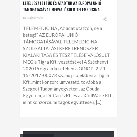
LEFEJLESZTETTÜK ÉS ÁTADTUK AZ EURÓPAI UNIÓ
TÁMOGATÁSÁVAL MEGVALÓSULÓ TELEMEDICINA
SZOLGÁLTATÁSI KERETRENDSZERT
In
Sajtószoba
TELEMEDICINA „Az adat utazzon, ne a
beteg!” AZ EURÓPAI UNIÓ
TÁMOGATÁSÁVAL TELEMEDICINA
SZOLGÁLTATÁSI KERETRENDSZER
KIALAKÍTÁSA ÉS TESZTELÉSE VALÓSULT
MEG a Tigra Kft. vezetésével A Széchenyi
2020 Program keretében a GINOP-2.2.1-
15-2017-00073 számú projektben a Tigra
Kft., mint konzorciumvezető, továbbá a
Szegedi Tudományegyetem, az Óbudai
Egyetem, a Di-Care zRt. és az iCollWare Kft.,
mint konzorciumi tagok együttesen, [...]