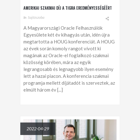
AMERIKAI SZAKMAI DÍJ A TIGRA EREDMÉNYESSÉGÉÉRT
In
Sajtószoba
A Magyarországi Oracle Felhasználók
Egyesülete két év kihagyás után, idén újra
megtartotta a HOUG konferenciát. A HOUG
az évek során komoly rangot vívott ki
magának az Oracle-el foglalkozó szakmai
közösség körében, mára az egyik
legrangosabb és legnagyobb ilyen esemény
lett a hazai piacon. A konferencia szakmai
programja mellett díjátadót is szerveztek, az
elmúlt három év [...]
2022-04-29