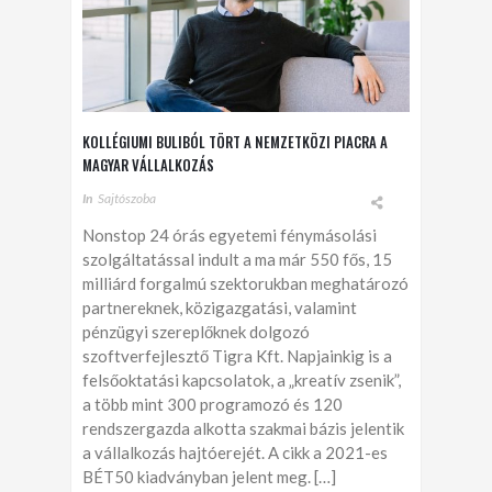
KOLLÉGIUMI BULIBÓL TÖRT A NEMZETKÖZI PIACRA A
MAGYAR VÁLLALKOZÁS
In
Sajtószoba
Nonstop 24 órás egyetemi fénymásolási
szolgáltatással indult a ma már 550 fős, 15
milliárd forgalmú szektorukban meghatározó
partnereknek, közigazgatási, valamint
pénzügyi szereplőknek dolgozó
szoftverfejlesztő Tigra Kft. Napjainkig is a
felsőoktatási kapcsolatok, a „kreatív zsenik”,
a több mint 300 programozó és 120
rendszergazda alkotta szakmai bázis jelentik
a vállalkozás hajtóerejét. A cikk a 2021-es
BÉT50 kiadványban jelent meg. […]