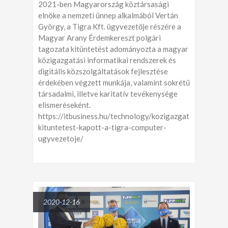
2021-ben Magyarország köztársasági
elnöke a nemzeti ünnep alkalmából Vertán
György, a Tigra Kft. ügyvezetője részére a
Magyar Arany Érdemkereszt polgári
tagozata kitüntetést adományozta a magyar
közigazgatási informatikai rendszerek és
digitális közszolgáltatások fejlesztése
érdekében végzett munkája, valamint sokrétű
társadalmi, illetve karitatív tevékenysége
elismeréseként.
https://itbusiness.hu/technology/kozigazgatas/allami-
kituntetest-kapott-a-tigra-computer-
ugyvezetoje/
2020-12-16