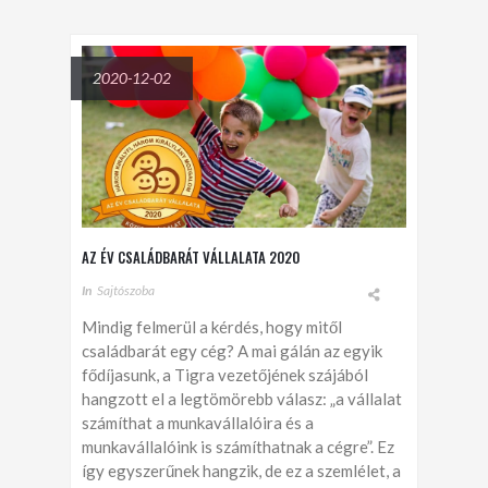
2020-12-02
AZ ÉV CSALÁDBARÁT VÁLLALATA 2020
In
Sajtószoba
Mindig felmerül a kérdés, hogy mitől
családbarát egy cég? A mai gálán az egyik
fődíjasunk, a Tigra vezetőjének szájából
hangzott el a legtömörebb válasz: „a vállalat
számíthat a munkavállalóira és a
munkavállalóink is számíthatnak a cégre”. Ez
így egyszerűnek hangzik, de ez a szemlélet, a