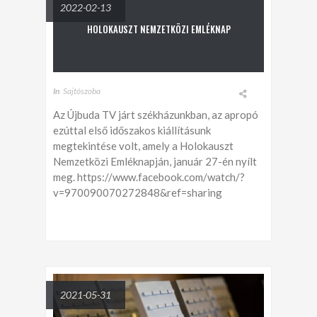
2022-02-13
HOLOKAUSZT NEMZETKÖZI EMLÉKNAP
In
Sajtószoba
Az Újbuda TV járt székházunkban, az apropó
ezúttal első időszakos kiállításunk
megtekintése volt, amely a Holokauszt
Nemzetközi Emléknapján, január 27-én nyílt
meg. https://www.facebook.com/watch/?
v=970090070272848&ref=sharing
2021-05-31