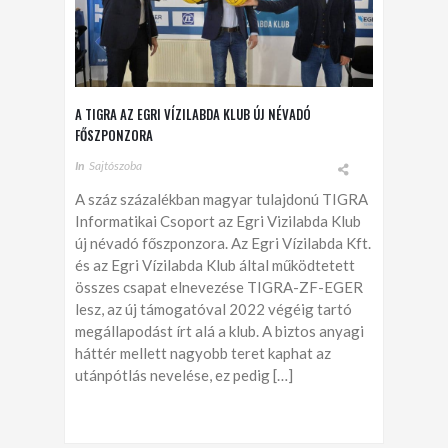
A TIGRA AZ EGRI VÍZILABDA KLUB ÚJ NÉVADÓ
FŐSZPONZORA
In
Sajtószoba
A száz százalékban magyar tulajdonú TIGRA
Informatikai Csoport az Egri Vizilabda Klub
új névadó főszponzora. Az Egri Vízilabda Kft.
és az Egri Vízilabda Klub által működtetett
összes csapat elnevezése TIGRA-ZF-EGER
lesz, az új támogatóval 2022 végéig tartó
megállapodást írt alá a klub. A biztos anyagi
háttér mellett nagyobb teret kaphat az
utánpótlás nevelése, ez pedig […]