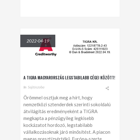
2022-04-19
A TIGRA MAGYARORSZÁG LEGSTABILABB CÉGEI KÖZÖTT!
In
Sajtószoba
Örömmel osztjuk meg a hírt, hogy
nemzetközi sztenderdek szerinti sokoldalú
átvilágítás eredményeként a TIGRA
megkapta a pénzügyileg legkisebb
kockázatot hordozó, legstabilabb
vállalkozásoknak járó minősítést. A piacon
magas presztízsértékű, Európa-szerte