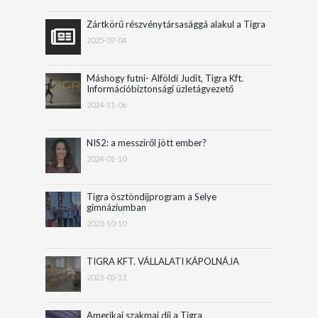
Zártkörű részvénytársasággá alakul a Tigra
2025-07-04
Máshogy futni- Alföldi Judit, Tigra Kft.
Információbiztonsági üzletágvezető
2024-11-06
NIS2: a messziről jött ember?
2024-01-10
Tigra ösztöndíjprogram a Selye
gimnáziumban
2023-10-10
TIGRA KFT. VÁLLALATI KÁPOLNÁJA
2023-03-13
Amerikai szakmai díj a Tigra