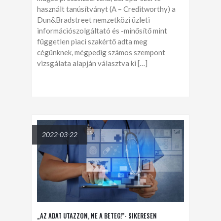
használt tanúsítványt (A – Creditworthy) a
Dun&Bradstreet nemzetközi üzleti
információszolgáltató és -minősítő mint
független piaci szakértő adta meg
cégünknek, mégpedig számos szempont
vizsgálata alapján választva ki […]
2022-03-22
„AZ ADAT UTAZZON, NE A BETEG!”- SIKERESEN