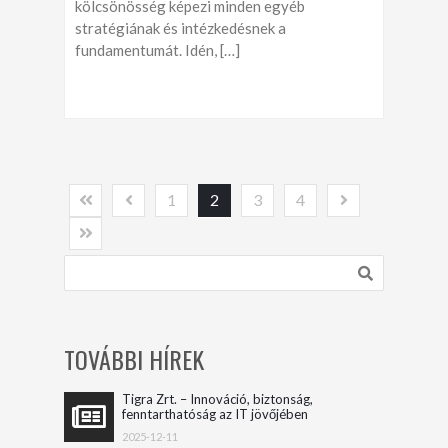
kölcsönösség képezi minden egyéb
stratégiának és intézkedésnek a
fundamentumát. Idén, […]
1
2
3
4
TOVÁBBI HÍREK
Tigra Zrt. – Innováció, biztonság,
fenntarthatóság az IT jövőjében
2025-12-11