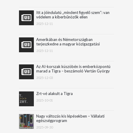
Itt a jóindulatú „mindent figyelő szem”: van
védelem a kiberbűnözők ellen
2025-12-11
Amerikában és Németországban
terjeszkedne a magyar közigazgatási
szoftvereket fejlesztő vállalat
2025-12-11
Az AI-korszak küszöbén is emberközpontú
marad a Tigra – beszámoló Vertán György
konferenciaelőadásáról
2025-12-03
Zrt-vé alakult a Tigra
2025-10-01
Nagy változás kis lépésekben – Vállalati
egészségprogram
2025-09-30